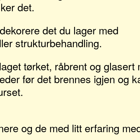
ker det.
å dekorere det du lager med
ler strukturbehandling.
 laget tørket, råbrent og glaser
leder før det brennes igjen og k
urset.
ere og de med litt erfaring me