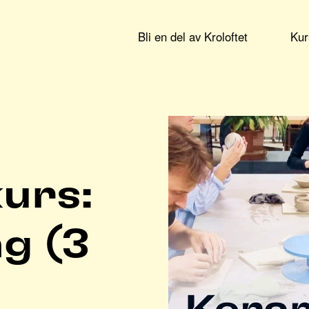
Bli en del av Kroloftet
Kur
urs:
g (3