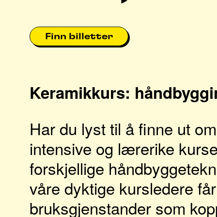
Finn billetter
Keramikkurs: håndbyggin
Har du lyst til å finne ut o
intensive og lærerike kurset
forskjellige håndbyggetekn
våre dyktige kursledere får
bruksgjenstander som kopp,