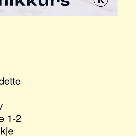
dette
v
ge 1-2
skje