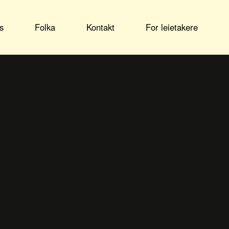
s
Folka
Kontakt
For leietakere